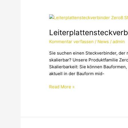
Leiterplattensteckverbinder
Zero8
Leiterplattensteckve
SMT
im
Kommentar verfassen
/
News
/
admin
Raster
0.8
Sie suchen einen Steckverbinder, der 
mm
skalierbar? Unsere Produktfamilie Zer
ab
Skalierbarkeit: Sie können Bauformen,
SOFORT
aktuell in der Bauform mid-
verfügbar
Read More »