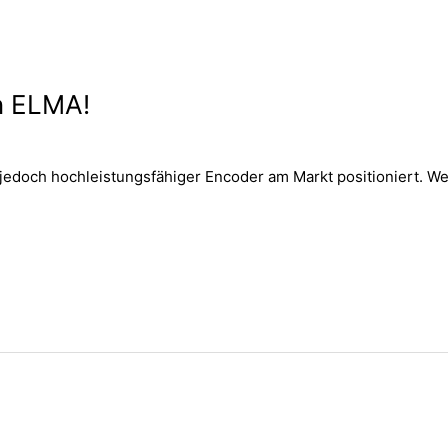
n ELMA!
 jedoch hochleistungsfähiger Encoder am Markt positioniert. Wei