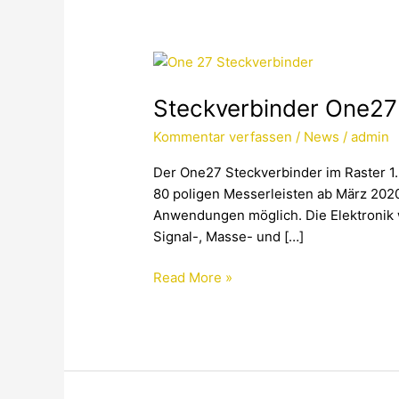
Steckverbinder
One27
Steckverbinder One27 
mit
nacheilenden
Kommentar verfassen
/
News
/
admin
Kontakten
erhältlich
Der One27 Steckverbinder im Raster 1.2
80 poligen Messerleisten ab März 2020
Anwendungen möglich. Die Elektronik w
Signal-, Masse- und […]
Read More »