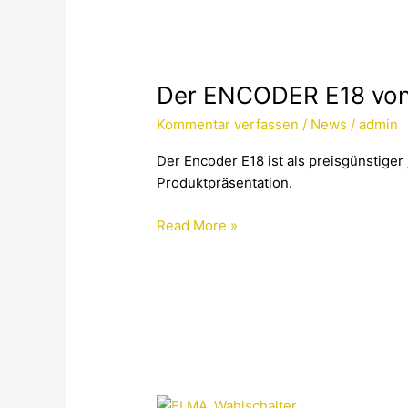
Der
ENCODER
Der ENCODER E18 vo
E18
von
Kommentar verfassen
/
News
/
admin
ELMA!
Der Encoder E18 ist als preisgünstiger
Produktpräsentation.
Read More »
Produktabkündigung