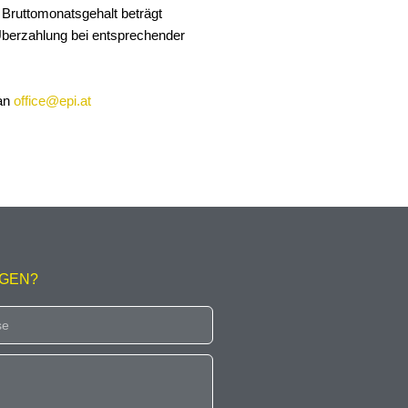
 Bruttomonatsgehalt beträgt
 Überzahlung bei entsprechender
 an
office@epi.at
AGEN?