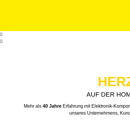
i
d
e
HER
AUF DER HO
Mehr als
40 Jahre
Erfahrung mit Elektronik-Kompon
unseres Unternehmens, Kunden