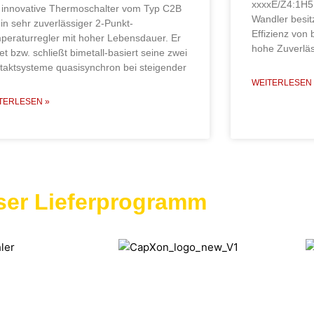
xxxxE/Z4:1H5
 innovative Thermoschalter vom Typ C2B
Wandler besitz
ein sehr zuverlässiger 2-Punkt-
Effizienz von 
peraturregler mit hoher Lebensdauer. Er
hohe Zuverläs
et bzw. schließt bimetall-basiert seine zwei
taktsysteme quasisynchron bei steigender
WEITERLESEN 
TERLESEN »
ser Lieferprogramm