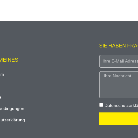
SIE HABEN FR
Email
MEINES
um
Message
e
Datenschutz
Datenschutzerklä
bedingungen
utzerklärung