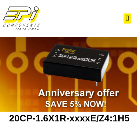
Zum
Inhalt
Me
springen
20CP-1.6X1R-xxxxE/Z4:1H5