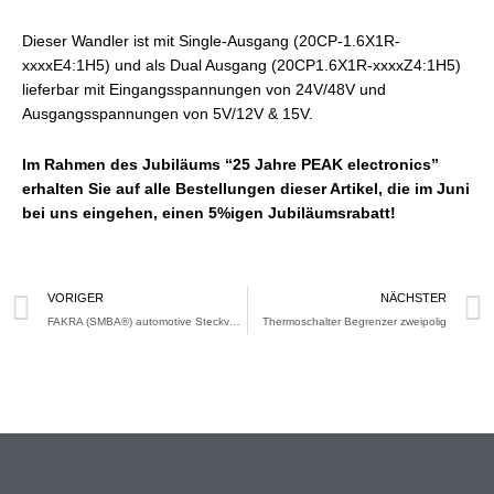
Dieser Wandler ist mit Single-Ausgang (20CP-1.6X1R-
xxxxE4:1H5) und als Dual Ausgang (20CP1.6X1R-xxxxZ4:1H5)
lieferbar mit Eingangsspannungen von 24V/48V und
Ausgangsspannungen von 5V/12V & 15V.
Im Rahmen des Jubiläums “25 Jahre PEAK electronics”
erhalten Sie auf alle Bestellungen dieser Artikel, die im Juni
bei uns eingehen, einen 5%igen Jubiläumsrabatt!
Prev
VORIGER
NÄCHSTER
FAKRA (SMBA®) automotive Steckverbinder
Thermoschalter Begrenzer zweipolig