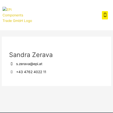
Zum
Inhalt
Me
springen
Sandra Zerava
s.zerava@epi.at
+43 4762 4022 11