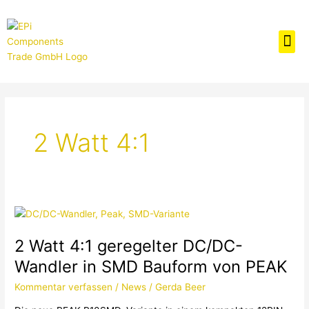
Zum
Inhalt
Me
springen
2 Watt 4:1
2
Watt
2 Watt 4:1 geregelter DC/DC-
4:1
geregelter
Wandler in SMD Bauform von PEAK
DC/DC-
Kommentar verfassen
/
News
/
Gerda Beer
Wandler
in